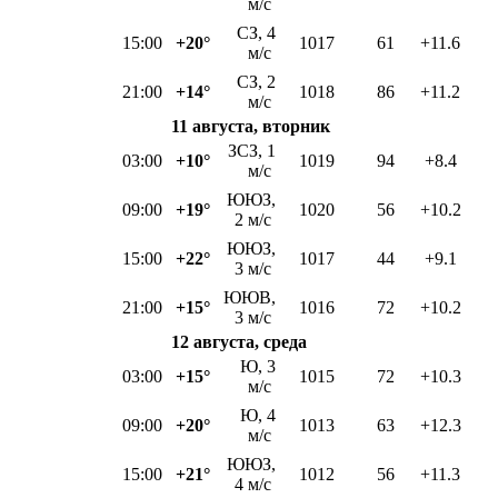
м/с
СЗ, 4
15:00
+20°
1017
61
+11.6
м/с
СЗ, 2
21:00
+14°
1018
86
+11.2
м/с
11 августа, вторник
ЗСЗ, 1
03:00
+10°
1019
94
+8.4
м/с
ЮЮЗ,
09:00
+19°
1020
56
+10.2
2 м/с
ЮЮЗ,
15:00
+22°
1017
44
+9.1
3 м/с
ЮЮВ,
21:00
+15°
1016
72
+10.2
3 м/с
12 августа, среда
Ю, 3
03:00
+15°
1015
72
+10.3
м/с
Ю, 4
09:00
+20°
1013
63
+12.3
м/с
ЮЮЗ,
15:00
+21°
1012
56
+11.3
4 м/с