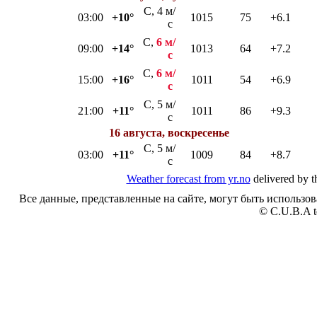
С, 4 м/
03:00
+10°
1015
75
+6.1
с
С,
6 м/
09:00
+14°
1013
64
+7.2
с
С,
6 м/
15:00
+16°
1011
54
+6.9
с
С, 5 м/
21:00
+11°
1011
86
+9.3
с
16 августа, воскресенье
С, 5 м/
03:00
+11°
1009
84
+8.7
с
Weather forecast from yr.no
delivered by t
Все данные, представленные на сайте, могут быть использов
© C.U.B.A t