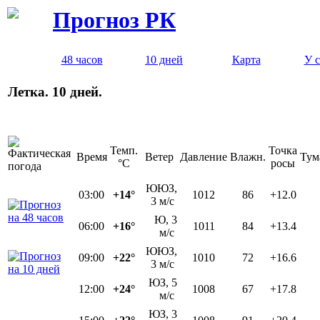
Прогноз РК
48 часов
10 дней
Карта
У 
Летка. 10 дней.
Темп.
Точка
Время
Ветер
Давление
Влажн.
Тум
°C
росы
ЮЮЗ,
03:00
+14°
1012
86
+12.0
3 м/с
Ю, 3
06:00
+16°
1011
84
+13.4
м/с
ЮЮЗ,
09:00
+22°
1010
72
+16.6
3 м/с
ЮЗ, 5
12:00
+24°
1008
67
+17.8
м/с
ЮЗ, 3